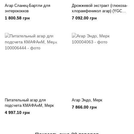
Агар Сланец-Бартли для
Дрожжевой экстракт (глюкоза-
энтерококков
хлорамфеникол агар) (YGC
агар), Мерк
1 800.58 грн
7 092.00 грн
Питательный агар для
Агар Эндо, Мерк
подсчета КМАФАнМ, Мерк
7 866.00 грн
4 997.10 грн