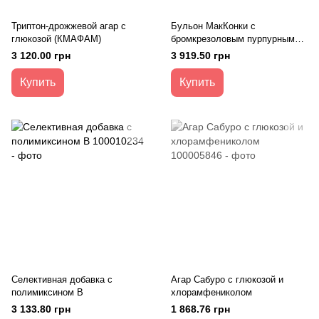
Триптон-дрожжевой агар с
Бульон МакКонки с
глюкозой (КМАФАМ)
бромкрезоловым пурпурным
500г Himedia (M083) Кесслера
3 120.00 грн
3 919.50 грн
Купить
Купить
Селективная добавка с
Агар Сабуро с глюкозой и
полимиксином В
хлорамфениколом
3 133.80 грн
1 868.76 грн