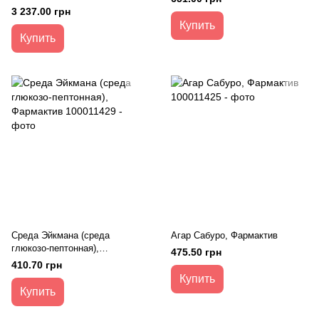
3 237.00 грн
Купить
Купить
Среда Эйкмана (среда
Агар Сабуро, Фармактив
глюкозо-пептонная),
475.50 грн
Фармактив
410.70 грн
Купить
Купить