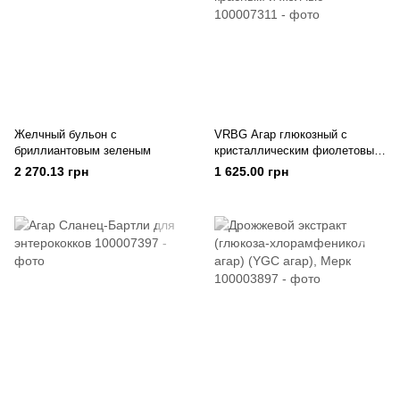
Желчный бульон с
VRBG Агар глюкозный с
бриллиантовым зеленым
кристаллическим фиолетовым
нейтральным красным и
2 270.13 грн
1 625.00 грн
желчью