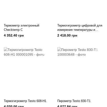
Термометр электронный
Термогигрометр цифровой для
Сhecktemp С
измерения температуры и
влажности воздуха
4 352.40 грн
2 418.00 грн
Термогигрометр Testo 608-Н1
Пирометр Testo 830-Т1
4 020.00 грн
4 077.84 грн