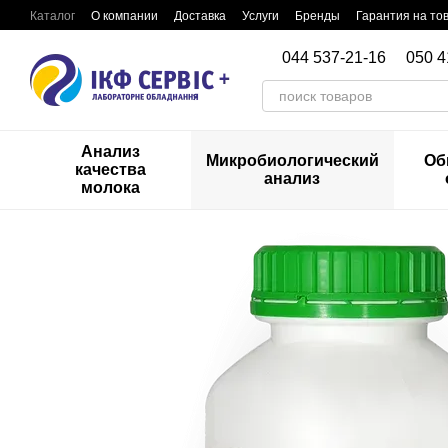
Перейти к основному контенту
Каталог
О компании
Доставка
Услуги
Бренды
Гарантия на то
044 537-21-16
050 4
Анализ
Микробиологический
Об
качества
анализ
молока