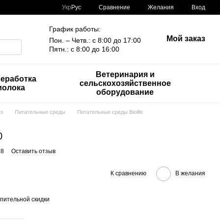
Сравнение
Укр
Рус
Желания
Вход
График работы:
Мой заказ
Пон. – Четв.: с 8:00 до 17:00
Пятн.: с 8:00 до 16:00
Ветеринария и
еработка
сельскохозяйственное
молока
оборудование
из
Питательные среды
Питательные среды Biolife
0
38
Оставить отзыв
К сравнению
В желания
пительной скидки