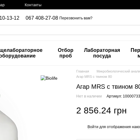
вар
Контакты
10-13-12
067 408-27-08
Перезвонить вам?
щелабораторное
Отбор
Лабораторная
Пер
оборудование
проб
посуда
Главная
Микробиологический анал
Агар MRS с твином 80
Агар MRS с твином 8
Нет в наличии
Артикул: 1000073
2 856.24 грн
Войти
для отображения нако
%