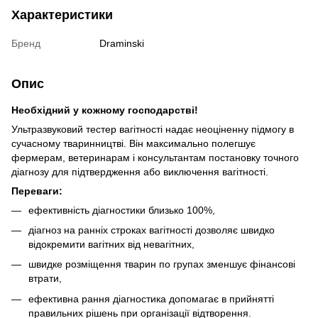
Характеристики
Бренд
Draminski
Опис
Необхідний у кожному господарстві!
Ультразвуковий тестер вагітності надає неоціненну підмогу в
сучасному тваринництві. Він максимально полегшує
фермерам, ветеринарам і консультантам постановку точного
діагнозу для підтвердження або виключення вагітності.
Переваги:
ефективність діагностики близько 100%,
діагноз на ранніх строках вагітності дозволяє швидко
відокремити вагітних від невагітних,
швидке розміщення тварин по групах зменшує фінансові
втрати,
ефективна рання діагностика допомагає в прийнятті
правильних рішень при організації відтворення
.