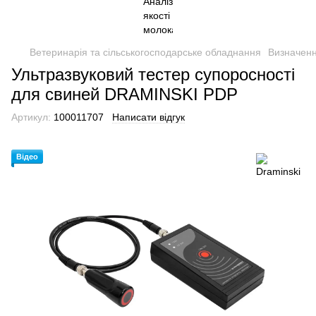
Ветеринарія та сільськогосподарське обладнання
Визначенн
Ультразвуковий тестер супоросності
для свиней DRAMINSKI PDP
Артикул:
100011707
Написати відгук
Відео