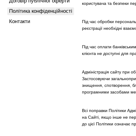
Договір публічної оферти
користувача та безпеки пе
Політика конфіденційності
Контакти
Під час обробки персональ
реєстрації необхідні взаєм
Під час оплати банківськи
клієнта не доступні для пр
Адміністрація сайту при о
Застосовуючи загальноприй
знищення, спотворення, бл
програмними засобами мере
Всі поправки Політики Адм
на Сайті, якщо інше не пе
до цієї Політики означає 