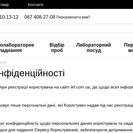
товар
Контакти
10-13-12
067 408-27-08
Передзвонити вам?
нолабораторне
Відбір
Лабораторний
Пер
ладнання
проб
посуд
м
ості
нфіденційності
при реєстрації користувача на сайті ikf.com.ua, діє щодо всієї інфор
овує лише персональні дані, які Користувач надав під час реєстрації
тує конфіденційність щодо персональних даних користувача та над
ідна для надання Сервісу Користувачеві, забезпечуючи дотриманн