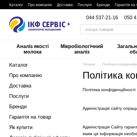
Перейти до основного контенту
Каталог
Про компанію
Доставка
Послуги
Бренди
Гарантія на 
044 537-21-16
050 4
Аналіз якості
Мікробіологічний
Загаль
молока
аналіз
об
Каталог
Головна
Політика конфіденційн
Політика ко
Про компанію
Доставка
Політика конфіденційності 
Послуги
Бренди
Адміністрація сайту опраць
Гарантія на товар
Адміністрація Сайту гаран
Як купити
яким ця інформація необх