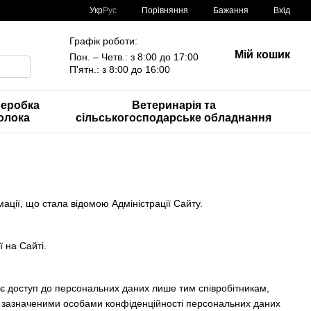
Порівняння
Укр
Рус
Бажання
Вхід
Графік роботи:
Мій кошик
Пон. – Четв.: з 8:00 до 17:00
П'ятн.: з 8:00 до 16:00
еробка
Ветеринарія та
олока
сільськогосподарське обладнання
мації, що стала відомою Адміністрації Сайту.
 на Сайті.
ає доступ до персональних даних лише тим співробітникам,
я зазначеними особами конфіденційності персональних даних