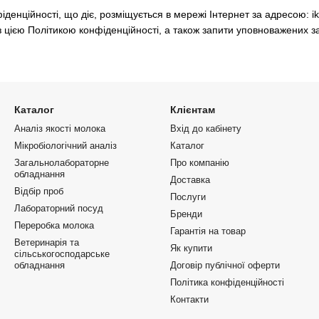
фіденційності, що діє, розміщується в мережі Інтернет за адресою: ik
 з цією Політикою конфіденційності, а також запити уповноважених з
Каталог
Клієнтам
Аналіз якості молока
Вхід до кабінету
Мікробіологічний аналіз
Каталог
Загальнолабораторне
Про компанію
обладнання
Доставка
Відбір проб
Послуги
Лабораторний посуд
Бренди
Переробка молока
Гарантія на товар
Ветеринарія та
Як купити
сільськогосподарське
обладнання
Договір публічної оферти
Політика конфіденційності
Контакти