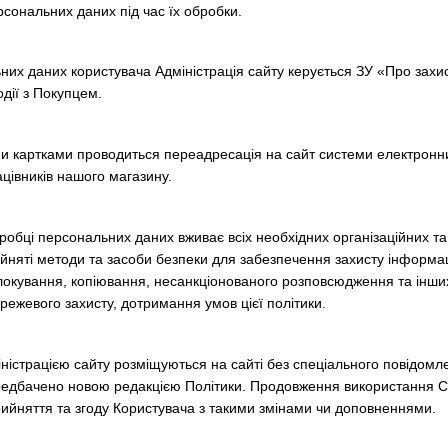
рсональних даних під час їх обробки.
них даних користувача Адміністрація сайту керується ЗУ «Про захис
одії з Покупцем.
ми картками проводиться переадресація на сайт системи електронних
ацівників нашого магазину.
бробці персональних даних вживає всіх необхідних організаційних та
няті методи та засоби безпеки для забезпечення захисту інформаці
окування, копіювання, несанкціонованого розповсюдження та інших 
жевого захисту, дотримання умов цієї політики.
іністрацією сайту розміщуються на сайті без спеціального повідомл
редбачено новою редакцією Політики. Продовження використання С
прийняття та згоду Користувача з такими змінами чи доповненнями.