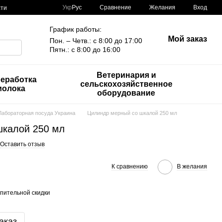
Сравнение
Укр
Рус
Желания
Вход
сти
График работы:
Мой заказ
Пон. – Четв.: с 8:00 до 17:00
Пятн.: с 8:00 до 16:00
Ветеринария и
еработка
сельскохозяйственное
молока
оборудование
Лабораторная посуда Украина
Цилиндр мерный со шкалой 250 мл
шкалой 250 мл
Оставить отзыв
К сравнению
В желания
пительной скидки
аказ