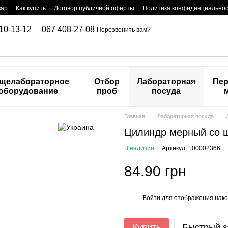
вар
Как купить
Договор публичной оферты
Политика конфиденциально
10-13-12
067 408-27-08
Перезвонить вам?
щелабораторное
Отбор
Лабораторная
Пер
оборудование
проб
посуда
Главная
Лабораторная посуда
Цилиндр мерный со 
В наличии
Артикул: 100002366
84.90 грн
Войти
для отображения нако
%
Купить
Быстрый з