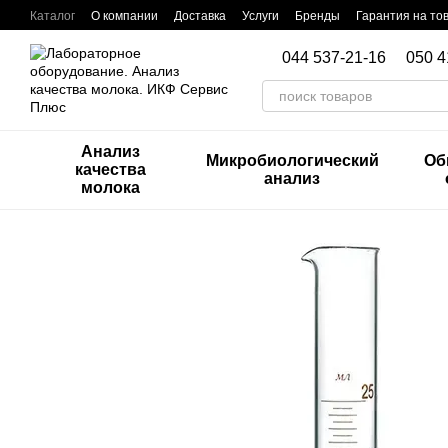
Перейти к основному контенту
Каталог
О компании
Доставка
Услуги
Бренды
Гарантия на то
Контакты
044 537-21-16
050 4
Анализ
Микробиологический
Об
качества
анализ
молока