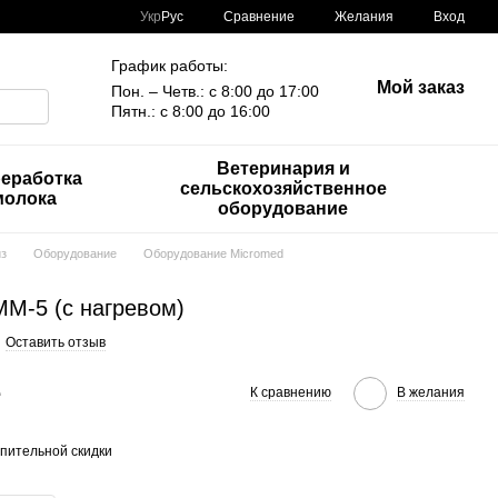
Сравнение
Укр
Рус
Желания
Вход
График работы:
Мой заказ
Пон. – Четв.: с 8:00 до 17:00
Пятн.: с 8:00 до 16:00
Ветеринария и
еработка
сельскохозяйственное
молока
оборудование
из
Оборудование
Оборудование Micromed
М-5 (с нагревом)
Оставить отзыв
е
К сравнению
В желания
пительной скидки