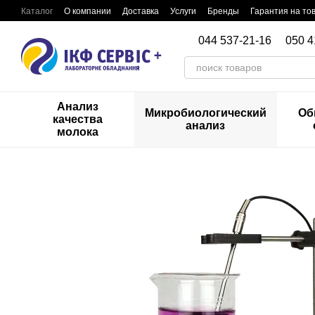
Перейти к основному контенту
Каталог
О компании
Доставка
Услуги
Бренды
Гарантия на то
044 537-21-16
050 4
Анализ
Микробиологический
Об
качества
анализ
молока