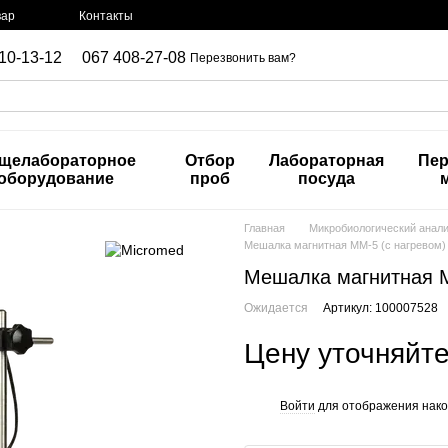
вар
Контакты
10-13-12
067 408-27-08
Перезвонить вам?
щелабораторное
Отбор
Лабораторная
Пер
оборудование
проб
посуда
Главная
Микробиологический анал
Мешалка магнитная ММ-5 (с нагревом)
Мешалка магнитная М
Ожидается
Артикул: 100007528
Цену уточняйт
Войти
для отображения нако
%