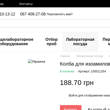
вар
Контакты
10-13-12
067 408-27-08
Перезвонить вам?
щелабораторное
Отбор
Лабораторная
Пер
оборудование
проб
посуда
Главная
Лабораторная посуда
Колба для изоамилов
В наличии
Артикул: 100011354
188.70 грн
Войти
для отображения нако
%
Купить
Быстрый з