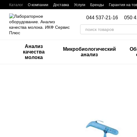
Перейти к основному контенту
Каталог
О компании
Доставка
Услуги
Бренды
Гарантия на то
044 537-21-16
050 4
Анализ
Микробиологический
Об
качества
анализ
молока