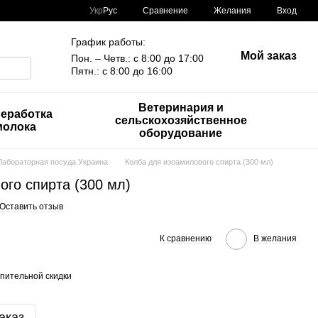
Сравнение
Укр
Рус
Желания
Вход
График работы:
Мой заказ
Пон. – Четв.: с 8:00 до 17:00
Пятн.: с 8:00 до 16:00
Ветеринария и
еработка
сельскохозяйственное
молока
оборудование
Лабораторная посуда Украина
Колба для изоамилового спирта (300 мл)
ого спирта (300 мл)
Оставить отзыв
К сравнению
В желания
пительной скидки
аказ