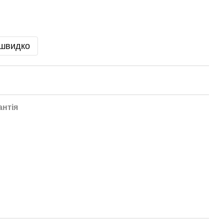
 швидко
антія