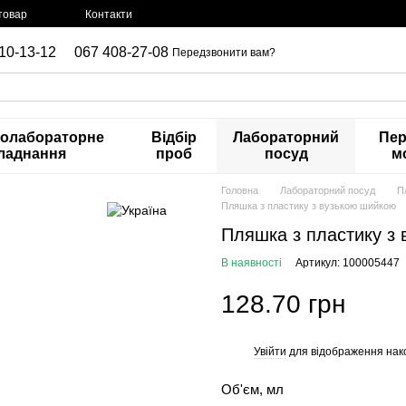
товар
Контакти
10-13-12
067 408-27-08
Передзвонити вам?
нолабораторне
Відбір
Лабораторний
Пер
ладнання
проб
посуд
м
Головна
Лабораторний посуд
П
Пляшка з пластику з вузькою шийкою
Пляшка з пластику з
В наявності
Артикул: 100005447
128.70 грн
Увійти
для відображення нак
%
Об'єм, мл