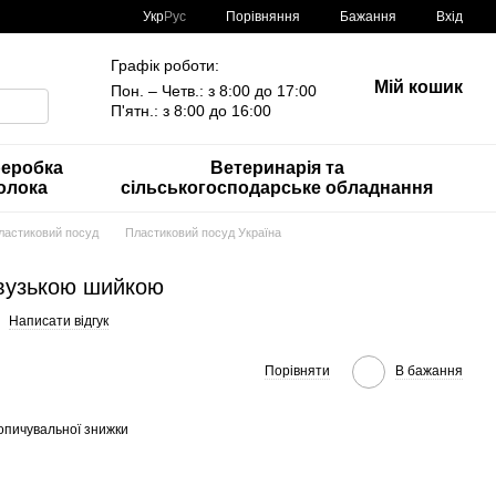
Порівняння
Укр
Рус
Бажання
Вхід
Графік роботи:
Мій кошик
Пон. – Четв.: з 8:00 до 17:00
П'ятн.: з 8:00 до 16:00
еробка
Ветеринарія та
олока
сільськогосподарське обладнання
ластиковий посуд
Пластиковий посуд Україна
 вузькою шийкою
Написати відгук
Порівняти
В бажання
опичувальної знижки