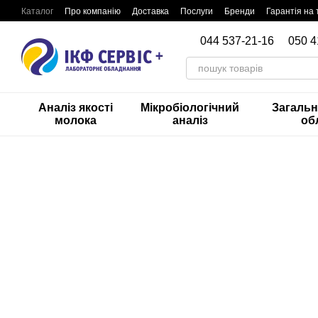
Перейти до основного контенту
Каталог
Про компанію
Доставка
Послуги
Бренди
Гарантія на 
044 537-21-16
050 4
Аналіз якості
Мікробіологічний
Загаль
молока
аналіз
об