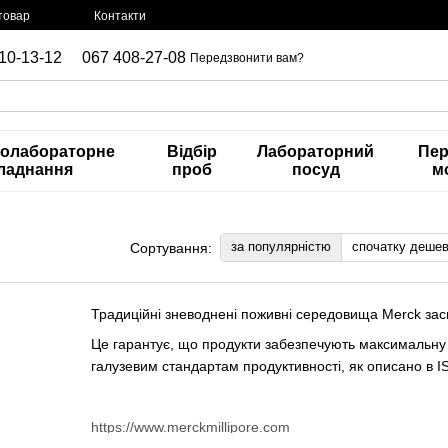
товар
Контакти
10-13-12
067 408-27-08
Передзвонити вам?
нолабораторне
Відбір
Лабораторний
Пер
ладнання
проб
посуд
м
за популярністю
спочатку деше
Сортування:
Традиційні зневоднені поживні середовища Merck засн
Це гарантує, що продукти забезпечують максимальну з
галузевим стандартам продуктивності, як описано в 
https://www.merckmillipore.com