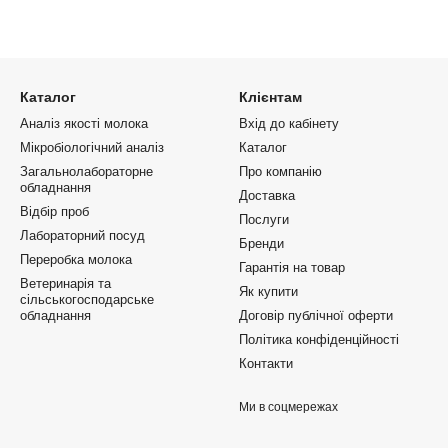
Каталог
Клієнтам
Аналіз якості молока
Вхід до кабінету
Мікробіологічний аналіз
Каталог
Загальнолабораторне
Про компанію
обладнання
Доставка
Відбір проб
Послуги
Лабораторний посуд
Бренди
Переробка молока
Гарантія на товар
Ветеринарія та
Як купити
сільськогосподарське
обладнання
Договір публічної оферти
Політика конфіденційності
Контакти
Ми в соцмережах