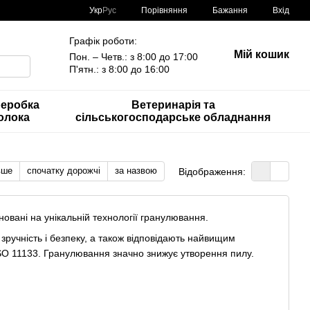
Порівняння
Укр
Рус
Бажання
Вхід
Графік роботи:
Мій кошик
Пон. – Четв.: з 8:00 до 17:00
П'ятн.: з 8:00 до 16:00
еробка
Ветеринарія та
олока
сільськогосподарське обладнання
вше
спочатку дорожчі
за назвою
Відображення:
овані на унікальній технології гранулювання.
ручність і безпеку, а також відповідають найвищим
ISO 11133. Гранулювання значно знижує утворення пилу.