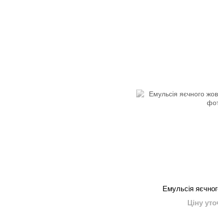
Емульсія яєчног
Ціну ут