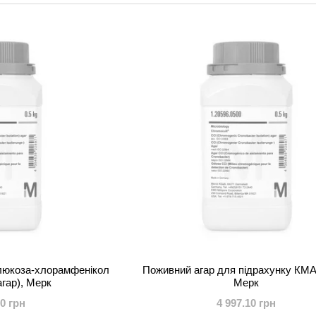
глюкоза-хлорамфенікол
Поживний агар для підрахунку КМ
агар), Мерк
Мерк
00 грн
4 997.10 грн