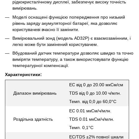
рідкокристалічному дисплеї, забезпечує високу точність
вимірювань.
Моделі оснащені функцією попередження про низький
рівень заряду акумуляторної батареї, яка дозволяє
користувачеві вчасно її замінити.
Вимірювальний зонд (модель AD32P) є взаємозамінним, і
легко може бути замінений користувачем.
Вбудований датчик температури дозволяє швидко та точно
виміряти температуру, а також використовувати функцію
температурної компенсації.
Характеристики:
EC від 0 до 20.00 мкСм/см
Діапазон вимірювань
TDS від 0 до 10.00 ч/млн.
Темп. від 0,0 до 60,0°C
EC 0.01 мкСм/ч/млн.
Роздільна здатність
TDS 0.01 мкСм/ч/млн.
Темп. 0,1°C
EC/TDS ±2% повної шкали