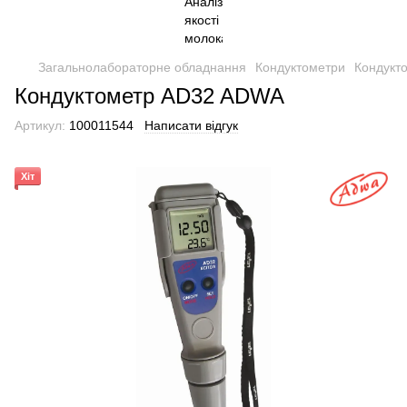
Загальнолабораторне обладнання
Кондуктометри
Кондукто
Кондуктометр AD32 ADWA
Артикул:
100011544
Написати відгук
Хіт