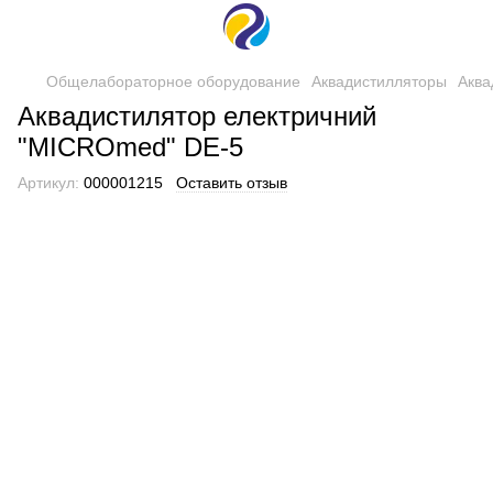
Общелабораторное оборудование
Аквадистилляторы
Аква
Аквадистилятор електричний
"MICROmed" DE-5
Артикул:
000001215
Оставить отзыв